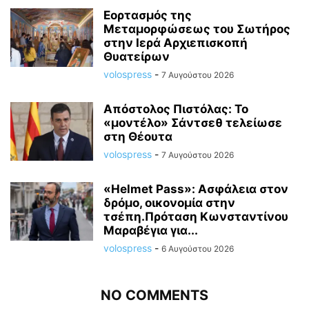
Εορτασμός της
Μεταμορφώσεως του Σωτήρος
στην Ιερά Αρχιεπισκοπή
Θυατείρων
volospress
-
7 Αυγούστου 2026
Απόστολος Πιστόλας: Το
«μοντέλο» Σάντσεθ τελείωσε
στη Θέουτα
volospress
-
7 Αυγούστου 2026
«Helmet Pass»: Ασφάλεια στον
δρόμο, οικονομία στην
τσέπη.Πρόταση Κωνσταντίνου
Μαραβέγια για...
volospress
-
6 Αυγούστου 2026
NO COMMENTS