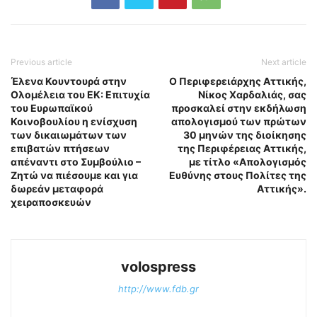
Previous article
Next article
Έλενα Κουντουρά στην
Ο Περιφερειάρχης Αττικής,
Ολομέλεια του ΕΚ: Επιτυχία
Νίκος Χαρδαλιάς, σας
του Ευρωπαϊκού
προσκαλεί στην εκδήλωση
Κοινοβουλίου η ενίσχυση
απολογισμού των πρώτων
των δικαιωμάτων των
30 μηνών της διοίκησης
επιβατών πτήσεων
της Περιφέρειας Αττικής,
απέναντι στο Συμβούλιο –
με τίτλο «Απολογισμός
Ζητώ να πιέσουμε και για
Ευθύνης στους Πολίτες της
δωρεάν μεταφορά
Αττικής».
χειραποσκευών
volospress
http://www.fdb.gr