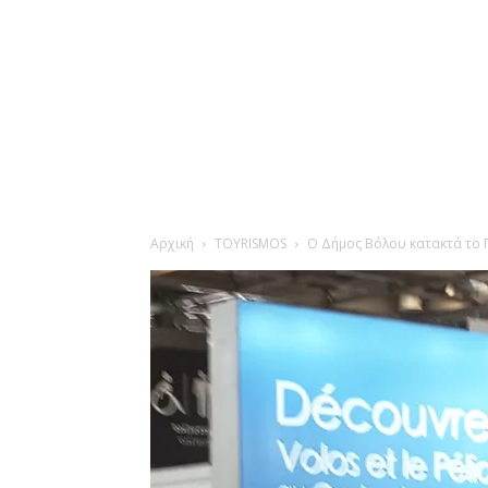
Αρχική
TOYRISMOS
Ο Δήμος Βόλου κατακτά το Π
Άνοιγμα στη Γκαλερί