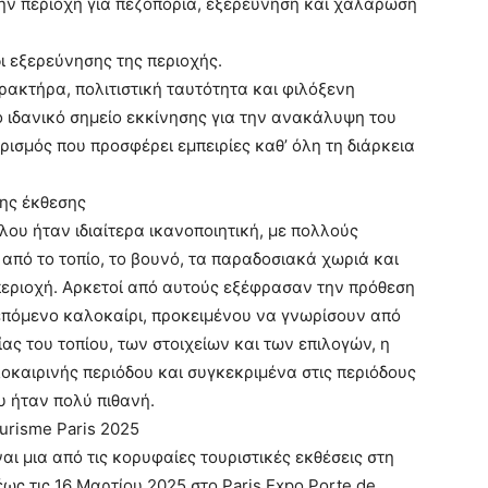
ην περιοχή για πεζοπορία, εξερεύνηση και χαλάρωση
ι εξερεύνησης της περιοχής.
ακτήρα, πολιτιστική ταυτότητα και φιλόξενη
 ιδανικό σημείο εκκίνησης για την ανακάλυψη του
ισμός που προσφέρει εμπειρίες καθ’ όλη τη διάρκεια
της έκθεσης
ου ήταν ιδιαίτερα ικανοποιητική, με πολλούς
από το τοπίο, το βουνό, τα παραδοσιακά χωριά και
 περιοχή. Αρκετοί από αυτούς εξέφρασαν την πρόθεση
 επόμενο καλοκαίρι, προκειμένου να γνωρίσουν από
ας του τοπίου, των στοιχείων και των επιλογών, η
οκαιρινής περιόδου και συγκεκριμένα στις περιόδους
υ ήταν πολύ πιθανή.
urisme Paris 2025
ναι μια από τις κορυφαίες τουριστικές εκθέσεις στη
ως τις 16 Μαρτίου 2025 στο Paris Expo Porte de