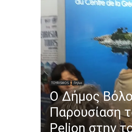
TOYRISMOS
Πήλιο
Ο Δήμος Βόλο
Παρουσίαση τ
Pelion στην τ