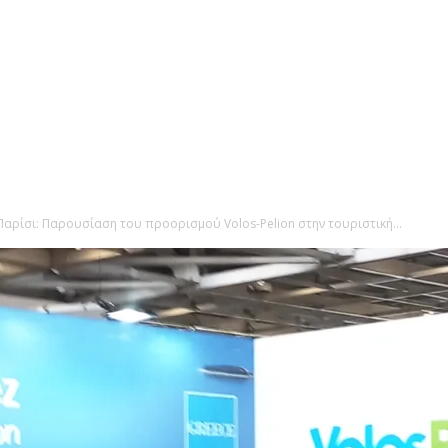
αρίσι: Παρουσίαση του προορισμού Volos-Pelion στην τουριστική...