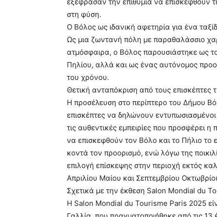
εξέφρασαν την επιθυμία να επισκεφθούν τ
στη φύση.
Ο Βόλος ως ιδανική αφετηρία για ένα ταξίδ
Ως μια ζωντανή πόλη με παραθαλάσσιο χαρ
ατμόσφαιρα, ο Βόλος παρουσιάστηκε ως το
Πηλίου, αλλά και ως ένας αυτόνομος προορ
του χρόνου.
Θετική ανταπόκριση από τους επισκέπτες 
Η προσέλευση στο περίπτερο του Δήμου Βόλ
επισκέπτες να δηλώνουν εντυπωσιασμένοι 
τις αυθεντικές εμπειρίες που προσφέρει η
να επισκεφθούν τον Βόλο και το Πήλιο το
κοντά τον προορισμό, ενώ λόγω της ποικιλί
επιλογή επίσκεψης στην περιοχή εκτός καλ
Απριλίου Μαίου και Σεπτεμβρίου Οκτωβρίο
Σχετικά με την έκθεση Salon Mondial du To
Η Salon Mondial du Tourisme Paris 2025 εί
Γαλλία, που πραγματοποιήθηκε από τις 13 έ