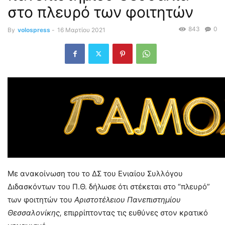
στο πλευρό των φοιτητών
843
0
By
volospress
-
16 Μαρτίου 2021
Μ
ε ανακοίνωση του τ
ο ΔΣ του Ενιαίου Συλλόγου
Διδασκόντων του Π.Θ
.
δήλωσε
ότι στέκεται στο “πλευρό”
των φοιτητών του
Αριστοτέλειου Πανεπιστημίου
Θεσσαλονίκης,
επιρρίπτοντας
τις ευθύνες στον κρατικό