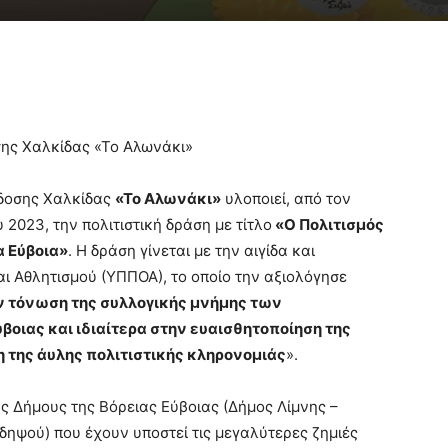
σης Χαλκίδας «Το Αλωνάκι»
άδοσης Χαλκίδας
«Το Αλωνάκι»
υλοποιεί, από τον
 2023, την πολιτιστική δράση με τίτλο
«Ο Πολιτισμός
α Εύβοια»
. Η δράση γίνεται με την αιγίδα και
ι Αθλητισμού (ΥΠΠΟΑ), το οποίο την αξιολόγησε
ην τόνωση της συλλογικής μνήμης των
οιας και ιδιαίτερα στην ευαισθητοποίηση της
η της άυλης πολιτιστικής κληρονομιάς
».
ς Δήμους της Βόρειας Εύβοιας (Δήμος Λίμνης –
ιδηψού) που έχουν υποστεί τις μεγαλύτερες ζημιές