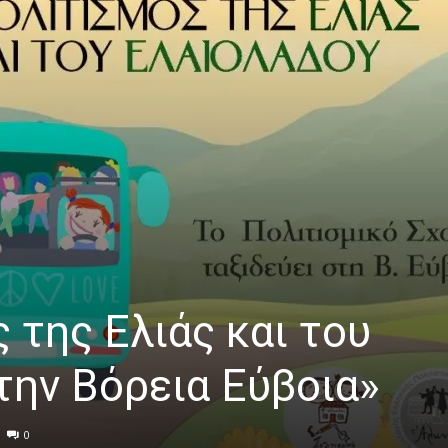
 της Ελιάς και του
την Βόρεια Εύβοια»
0