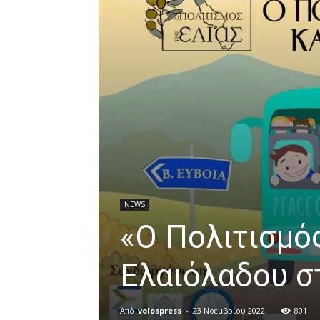
NEWS
«Ο Πολιτισμός
Ελαιόλαδου σ
Από
volospress
-
23 Νοεμβρίου 2022
801