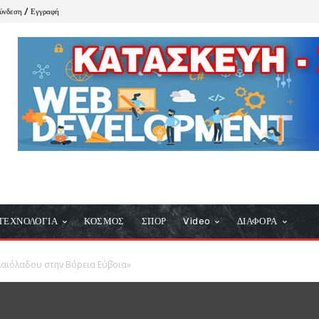
ύνδεση / Εγγραφή
ΤΕΧΝΟΛΟΓΙΑ
ΚΟΣΜΟΣ
ΣΠΟΡ
Video
ΔΙΑΦΟΡΑ
Ελαιόλαδου στην Βόρεια Εύβοια»