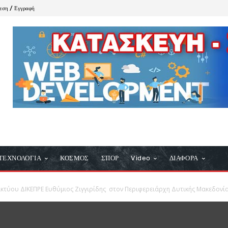
εση / Εγγραφή
ΤΕΧΝΟΛΟΓΙΑ
ΚΟΣΜΟΣ
ΣΠΟΡ
Video
ΔΙΑΦΟΡΑ
κτύου ΔΙΚΕΠΡΕ Ευθύμιος Ζιγγιρίδης στον Περιφερειάρχη Δυτικής Μακεδονί