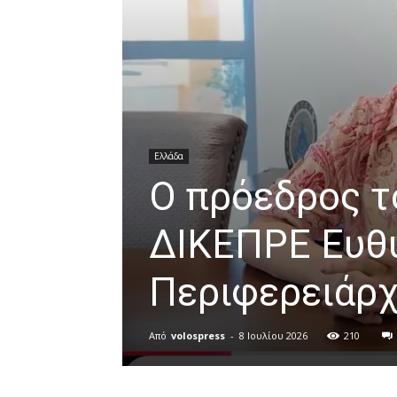
Ελλάδα
Ο πρόεδρος τ
ΔΙΚΕΠΡΕ Ευθύ
Περιφερειάρχ
Από
volospress
-
8 Ιουλίου 2026
210