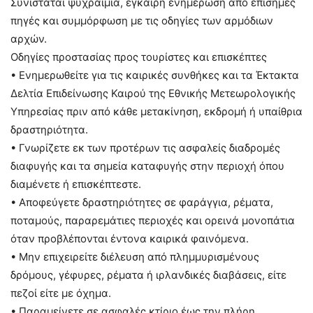
Συνιστάται ψυχραιμία, έγκαιρη ενημέρωση από επίσημες
πηγές και συμμόρφωση με τις οδηγίες των αρμόδιων
αρχών.
Οδηγίες προστασίας προς τουρίστες και επισκέπτες
• Ενημερωθείτε για τις καιρικές συνθήκες και τα Έκτακτα
Δελτία Επιδείνωσης Καιρού της Εθνικής Μετεωρολογικής
Υπηρεσίας πριν από κάθε μετακίνηση, εκδρομή ή υπαίθρια
δραστηριότητα.
• Γνωρίζετε εκ των προτέρων τις ασφαλείς διαδρομές
διαφυγής και τα σημεία καταφυγής στην περιοχή όπου
διαμένετε ή επισκέπτεστε.
• Αποφεύγετε δραστηριότητες σε φαράγγια, ρέματα,
ποταμούς, παραρεμάτιες περιοχές και ορεινά μονοπάτια
όταν προβλέπονται έντονα καιρικά φαινόμενα.
• Μην επιχειρείτε διέλευση από πλημμυρισμένους
δρόμους, γέφυρες, ρέματα ή ιρλανδικές διαβάσεις, είτε
πεζοί είτε με όχημα.
• Παραμείνετε σε ασφαλές κτίριο έως την πλήρη