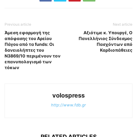
Previous article
Next article
Άμεση εφαρμογή της
Αξιότιμε κ. Υπουργέ, Ο
απόφασης του Αρείου
Πανελλήνιος Σύνδεσμος
Πάγου από τα funds: Οι
Πασχόντων από
δανειολήπτες του
Καρδιοπάθειες
Ν3869/10 περιμένουν τον
επανυπολογισμό των
τόκων
volospress
http://www.fdb.gr
RELATED ARTICLES