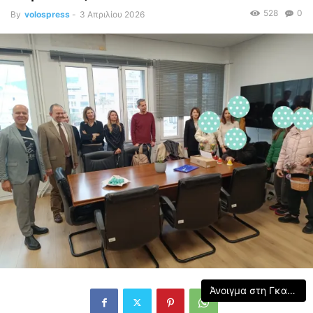
528
0
By
volospress
-
3 Απριλίου 2026
Άνοιγμα στη Γκαλερί