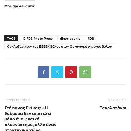
Μου αρέσει αυτό:
TAGS
© FDB Photo Press
dinos bourlis
FDB
Οι «Λαζαρίνες» του ΕΕΕΕΚ Βόλου στον Οργανισμό Λιμένος Βόλου
Previous article
Next article
Στέφανος Γκίκας: «Η
Τσαρλατάνοι
θάλασσα δεν αποτελεί
μόνο ένα φυσικό
πλεονέκτημα, αλλά έναν
στρατηγικό χώρο