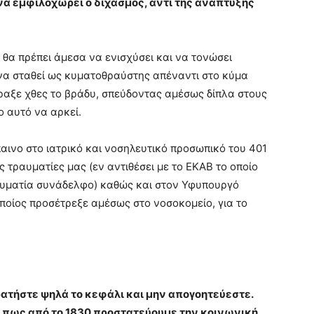
να εμφιλοχωρεί ο διχασμός, αντί της ανάπτυξης
 θα πρέπει άμεσα να ενισχύσει και να τονώσει
να σταθεί ως κυματοθραύστης απέναντι στο κύμα
πραξε χθες το βράδυ, σπεύδοντας αμέσως δίπλα στους
 αυτό να αρκεί.
αινο στο ιατρικό και νοσηλευτικό προσωπικό του 401
 τραυματίες μας (εν αντιθέσει με το ΕΚΑΒ το οποίο
υματία συνάδελφο) καθώς και στον Υφυπουργό
ποίος προσέτρεξε αμέσως στο νοσοκομείο, για το
ατήστε ψηλά το κεφάλι και μην απογοητεύεστε.
ου πως από το 1830 προστατεύουμε την κοινωνική