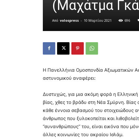
(Μαχάτμα Γκά
Από
volospress
-
10 Μαρτίου 2021
696
Η Πανελλήνια Ομοσπονδία Αξιωματικών Ασ
αστυνομικού αναφέρει:
Δυστυχώς, για μια ακόμη φορά η Ελληνική
βίας, χθες το βράδυ στη Νέα Σμύρνη. Βία
κάθε έννοια σεβασμού του στοιχειώδους α
άνθρωπος που ξυλοκοπείται και λιθοβολείτ
‘’συνανθρώπους’’ του, είναι εικόνα που μό
άλλες κοινωνίες του ακραίου Ισλάμ.