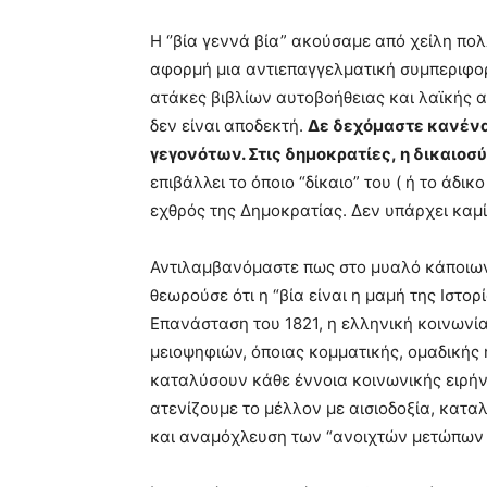
Η ‘’βία γεννά βία” ακούσαμε από χείλη π
αφορμή μια αντιεπαγγελματική συμπεριφορ
ατάκες βιβλίων αυτοβοήθειας και λαϊκής α
δεν είναι αποδεκτή.
Δε δεχόμαστε κανένα
γεγονότων. Στις δημοκρατίες
,
η δικαιοσύ
επιβάλλει το όποιο “δίκαιο” του ( ή το άδικ
εχθρός της Δημοκρατίας. Δεν υπάρχει καμ
Αντιλαμβανόμαστε πως στο μυαλό κάποιων
θεωρούσε ότι η “βία είναι η μαμή της Ιστορ
Επανάσταση του 1821, η ελληνική κοινωνί
μειοψηφιών, όποιας κομματικής, ομαδικής
καταλύσουν κάθε έννοια κοινωνικής ειρήνη
ατενίζουμε το μέλλον με αισιοδοξία, κατα
και αναμόχλευση των “ανοιχτών μετώπων κ