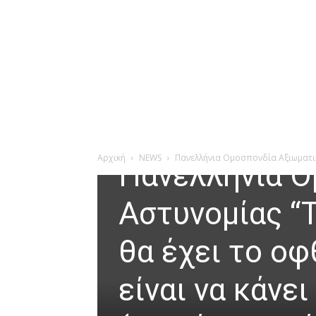
NEWS
Ελλάδα
Κοινωνία
Αρχική
NEWS
Πανελλήνια Ομοσπονδία Αξιωματικ
Πανελλήνια Ο
Άνοιγμα στη Γκαλερί
Αστυνομίας “
θα έχει το ο
είναι να κάνε