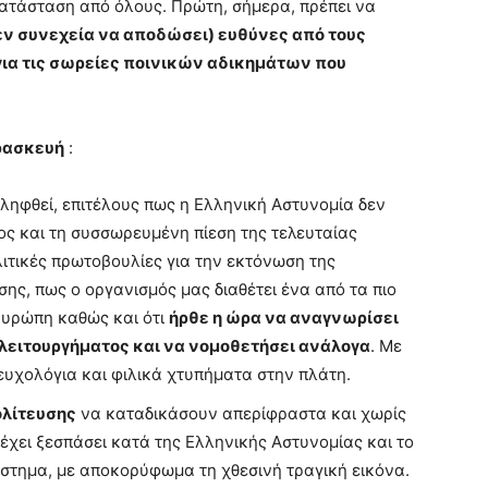
κατάσταση από όλους. Πρώτη, σήμερα, πρέπει να
ι εν συνεχεία να αποδώσει) ευθύνες από τους
ια τις σωρείες ποινικών αδικημάτων που
αρασκευή
:
ληφθεί, επιτέλους πως η Ελληνική Αστυνομία δεν
ος και τη συσσωρευμένη πίεση της τελευταίας
ιτικές πρωτοβουλίες για την εκτόνωση της
ης, πως ο οργανισμός μας διαθέτει ένα από τα πιο
Ευρώπη καθώς και ότι
ήρθε η ώρα να αναγνωρίσει
 λειτουργήματος και να νομοθετήσει ανάλογα
. Με
 ευχολόγια και φιλικά χτυπήματα στην πλάτη.
ολίτευσης
να καταδικάσουν απερίφραστα και χωρίς
 έχει ξεσπάσει κατά της Ελληνικής Αστυνομίας και το
άστημα, με αποκορύφωμα τη χθεσινή τραγική εικόνα.