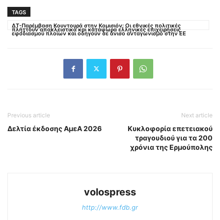
TAGS
ΔΤ-Παρέμβαση Κουντουρά στην Κομισιόν: Oι εθνικές πολιτικές
πλήττουν αποκλειστικά και κατάφωρα ελληνικές επιχειρήσεις
εφοδιασμού πλοίων και οδηγούν σε άνισο ανταγωνισμό στην ΕΕ
Previous article
Next article
Δελτία έκδοσης ΑμεΑ 2026
Κυκλοφορία επετειακού
τραγουδιού για τα 200
χρόνια της Ερμούπολης
volospress
http://www.fdb.gr