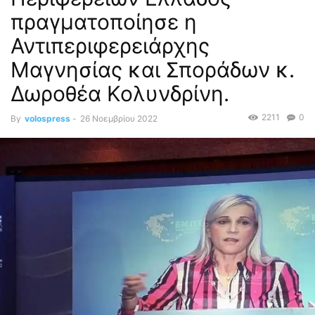
πραγματοποίησε η
Αντιπεριφερειάρχης
Μαγνησίας και Σποράδων κ.
Δωροθέα Κολυνδρίνη.
2211
0
By
volospress
-
26 Νοεμβρίου 2022