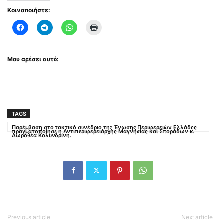
Κοινοποιήστε:
Μου αρέσει αυτό:
TAGS
Παρέμβαση στο τακτικό συνέδριο της Ένωσης Περιφερειών Ελλάδος
πραγματοποίησε η Αντιπεριφερειάρχης Μαγνησίας και Σποράδων κ.
Δωροθέα Κολυνδρίνη.
Previous article
Next article