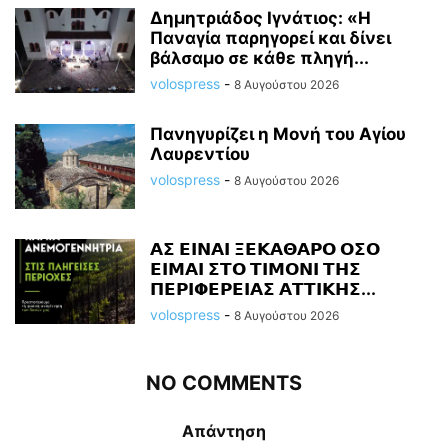
Δημητριάδος Ιγνάτιος: «Η
Παναγία παρηγορεί και δίνει
βάλσαμο σε κάθε πληγή...
volospress
-
8 Αυγούστου 2026
Πανηγυρίζει η Μονή του Αγίου
Λαυρεντίου
volospress
-
8 Αυγούστου 2026
𝝖𝝨 𝝚𝝞𝝢𝝖𝝞 𝝣𝝚𝝟𝝖𝝝𝝖𝝦𝝤 𝝤𝝨𝝤
𝝚𝝞𝝡𝝖𝝞 𝝨𝝩𝝤 𝝩𝝞𝝡𝝤𝝢𝝞 𝝩𝝜𝝨
𝝥𝝚𝝦𝝞𝝫𝝚𝝦𝝚𝝞𝝖𝝨 𝝖𝝩𝝩𝝞𝝟𝝜𝝨...
volospress
-
8 Αυγούστου 2026
NO COMMENTS
Απάντηση