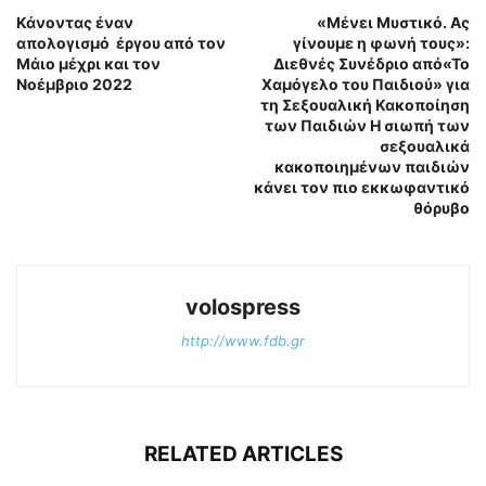
Κάνοντας έναν
«Μένει Μυστικό. Ας
απολογισμό έργου από τον
γίνουμε η φωνή τους»:
Μάιο μέχρι και τον
Διεθνές Συνέδριο από«Το
Νοέμβριο 2022
Χαμόγελο του Παιδιού» για
τη Σεξουαλική Κακοποίηση
των Παιδιών Η σιωπή των
σεξουαλικά
κακοποιημένων παιδιών
κάνει τον πιο εκκωφαντικό
θόρυβο
volospress
http://www.fdb.gr
RELATED ARTICLES