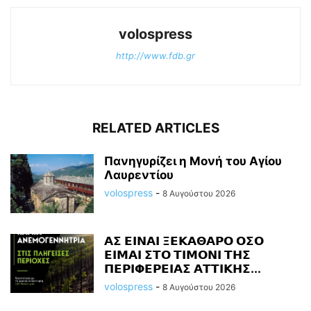
volospress
http://www.fdb.gr
RELATED ARTICLES
Πανηγυρίζει η Μονή του Αγίου
Λαυρεντίου
volospress
-
8 Αυγούστου 2026
𝝖𝝨 𝝚𝝞𝝢𝝖𝝞 𝝣𝝚𝝟𝝖𝝝𝝖𝝦𝝤 𝝤𝝨𝝤
𝝚𝝞𝝡𝝖𝝞 𝝨𝝩𝝤 𝝩𝝞𝝡𝝤𝝢𝝞 𝝩𝝜𝝨
𝝥𝝚𝝦𝝞𝝫𝝚𝝦𝝚𝝞𝝖𝝨 𝝖𝝩𝝩𝝞𝝟𝝜𝝨...
volospress
-
8 Αυγούστου 2026