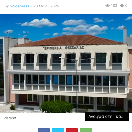
183
0
By
volospress
-
20 Μαΐου 2026
Άνοιγμα στη Γκαλερί
default