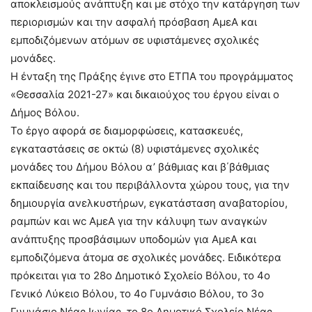
αποκλεισμούς ανάπτυξη και με στόχο την κατάργηση των
περιορισμών και την ασφαλή πρόσβαση ΑμεΑ και
εμποδιζόμενων ατόμων σε υφιστάμενες σχολικές
μονάδες.
Η ένταξη της Πράξης έγινε στο ΕΤΠΑ του προγράμματος
«Θεσσαλία 2021-27» και δικαιούχος του έργου είναι ο
Δήμος Βόλου.
Το έργο αφορά σε διαμορφώσεις, κατασκευές,
εγκαταστάσεις σε οκτώ (8) υφιστάμενες σχολικές
μονάδες του Δήμου Βόλου α’ βάθμιας και β΄βάθμιας
εκπαίδευσης και του περιβάλλοντα χώρου τους, για την
δημιουργία ανελκυστήρων, εγκατάσταση αναβατορίου,
ραμπών και wc ΑμεΑ για την κάλυψη των αναγκών
ανάπτυξης προσβάσιμων υποδομών για ΑμεΑ και
εμποδιζόμενα άτομα σε σχολικές μονάδες. Ειδικότερα
πρόκειται για το 28ο Δημοτικό Σχολείο Βόλου, το 4ο
Γενικό Λύκειο Βόλου, το 4ο Γυμνάσιο Βόλου, το 3ο
Γυμνάσιο Νέας Ιωνίας, το 8ο Δημοτικό Σχολείο Νέας