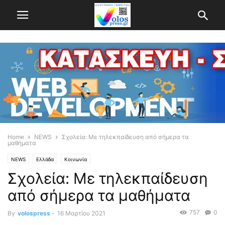
Home
NEWS
Σχολεία: Με τηλεκπαίδευση από σήμερα τα
μαθήματα
NEWS
Ελλάδα
Κοινωνία
Σχολεία: Με τηλεκπαίδευση
από σήμερα τα μαθήματα
757
0
By
volospress
-
16 Μαρτίου 2021