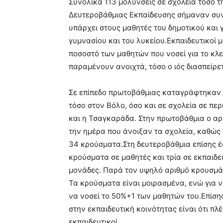
Συνολικά 113 μολύνσεις σε σχολεία τόσο τ
Δευτεροβάθμιας Εκπαίδευσης σήμαναν συν
υπάρχει στους μαθητές του δημοτικού και 
γυμνασίου και του λυκείου.Εκπαιδευτικοί μ
ποσοστό των μαθητών που νοσεί για το κλε
παραμένουν ανοιχτά, τόσο ο ιός διασπείρετ
Σε επίπεδο πρωτοβάθμιας καταγράφτηκαν 4
τόσο στον Βόλο, όσο και σε σχολεία σε πε
και η Τσαγκαράδα. Στην πρωτοβάθμια ο α
την ημέρα που άνοιξαν τα σχολεία, καθώς
34 κρούσματα.Στη δευτεροβάθμια επίσης 
κρούσματα σε μαθητές και τρία σε εκπαιδ
μονάδες. Παρά τον υψηλό αριθμό κρουσμάτ
Τα κρούσματα είναι μοιρασμένα, ενώ για ν
να νοσεί το 50%+1 των μαθητών του.Επίση
στην εκπαιδευτική κοινότητας είναι ότι π
εκπαιδευτικοί.