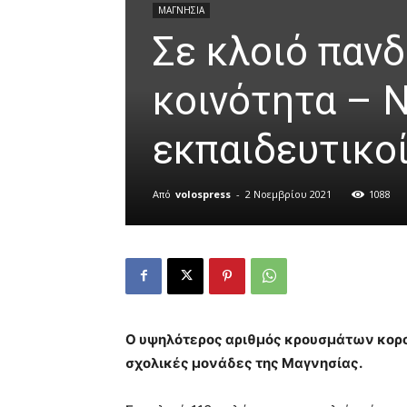
ΜΑΓΝΗΣΙΑ
Σε κλοιό πανδ
κοινότητα – 
εκπαιδευτικο
Από
volospress
-
2 Νοεμβρίου 2021
1088
Άνοιγμα στη Γκαλερί
Ο υψηλότερος αριθμός κρουσμάτων κορον
σχολικές μονάδες της Μαγνησίας.