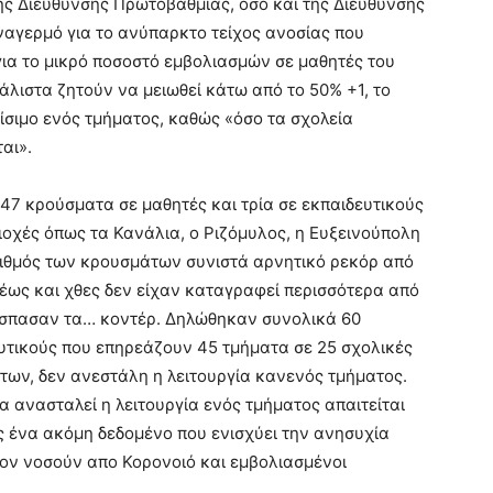
ης Διεύθυνσης Πρωτοβάθμιας, όσο και της Διεύθυνσης
αγερμό για το ανύπαρκτο τείχος ανοσίας που
για το μικρό ποσοστό εμβολιασμών σε μαθητές του
άλιστα ζητούν να μειωθεί κάτω από το 50% +1, το
ίσιμο ενός τμήματος, καθώς «όσο τα σχολεία
αι».
7 κρούσματα σε μαθητές και τρία σε εκπαιδευτικούς
ριοχές όπως τα Κανάλια, ο Ριζόμυλος, η Ευξεινούπολη
ριθμός των κρουσμάτων συνιστά αρνητικό ρεκόρ από
 έως και χθες δεν είχαν καταγραφεί περισσότερα από
έσπασαν τα… κοντέρ. Δηλώθηκαν συνολικά 60
ευτικούς που επηρεάζουν 45 τμήματα σε 25 σχολικές
ων, δεν ανεστάλη η λειτουργία κανενός τμήματος.
α ανασταλεί η λειτουργία ενός τμήματος απαιτείται
ς ένα ακόμη δεδομένο που ενισχύει την ανησυχία
λέον νοσούν απο Κορονοιό και εμβολιασμένοι