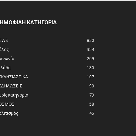
ΗΜΟΦΙΛΗ ΚΑΤΗΓΟΡΙΑ
EWS
830
όλος
354
οινωνία
209
λλάδα
180
ΚΚΛΗΣΙΑΣΤΙΚΑ
107
ΚΔΗΛΩΣΕΙΣ
90
ωρίς κατηγορία
79
ΟΣΜΟΣ
58
ολιτισμός
45