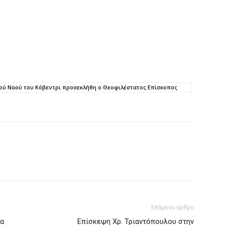
ικού Ναού του Κόβεντρι προσεκλήθη ο Θεοφιλέστατος Επίσκοπος
Επόμενο άρθρο
μα
Επίσκεψη Χρ. Τριαντόπουλου στην