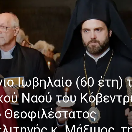
ιο Ιωβηλαίο (60 έτη) 
κού Ναού του Κόβεντρ
ο Θεοφιλέστατος
λιτηνής κ. Μάξιμος, τ