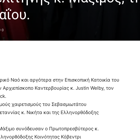
αΐου.
0
ικό Ναό και αργότερα στην Επισκοπική Κατοικία του
ν Αρχιεπίσκοπο Καντερβουρίας κ. Justin Welby, τον
ck.
μούς χαιρετισμούς του Σεβασμιωτάτου
ταννίας κ. Νικήτα και της Ελληνορθόδοξης
 Μάξιμο συνόδευσαν ο Πρωτοπρεσβύτερος κ.
λληνορθόδοξης Κοινότητας Κόβεντρι