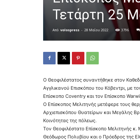
Τετάρτη 25 Μ
Από
volospress
-
28 Μαΐου 2022
3796
Ο Θεοφιλέστατος συναντήθηκε στον Καθεδρ
Αγγλικανού Επισκόπου του Κόβεντρι, με το
Επίσκοπο Coventry και τον Επίσκοπο Warwi
Ο Επίσκοπος Μελιτηνής μετέφερε τους θερ
Αρχιεπισκόπου Θυατείρων και Μεγάλης Βρε
Κοινότητας της πόλεως.
Τον Θεοφιλέστατο Επίσκοπο Μελιτηνής κ.
Θεόδωρος Πολυβίου και ο Πρόεδρος της Ε