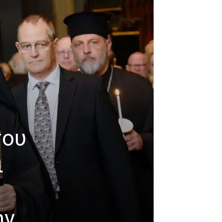
του
ι
ην