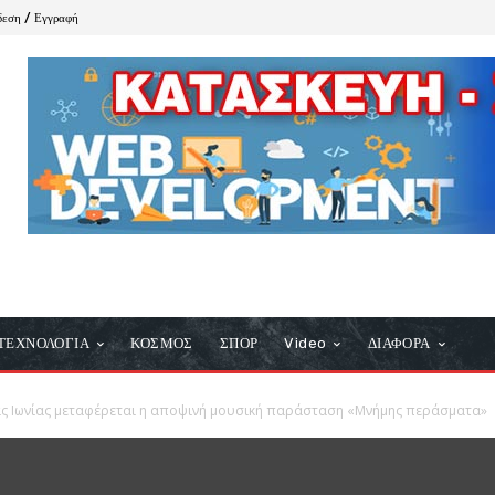
δεση / Εγγραφή
ΤΕΧΝΟΛΟΓΙΑ
ΚΟΣΜΟΣ
ΣΠΟΡ
Video
ΔΙΑΦΟΡΑ
έας Ιωνίας μεταφέρεται η αποψινή μουσική παράσταση «Μνήμης περάσματα»