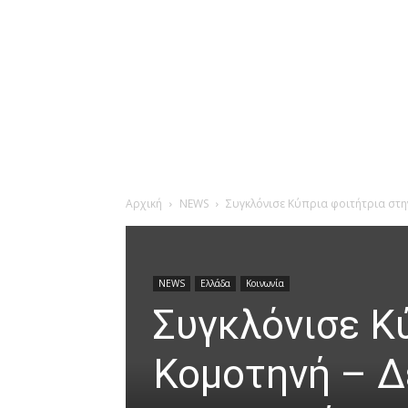
Αρχική
NEWS
Συγκλόνισε Κύπρια φοιτήτρια στην 
Άνοιγμα στη Γκαλερί
NEWS
Ελλάδα
Κοινωνία
Συγκλόνισε Κ
Κομοτηνή – Δε