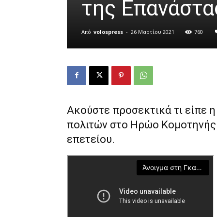
της Επανάστα
Από
volospress
-
26 Μαρτίου 2021
760
Ακούστε προσεκτικά τι είπε 
πολιτών στο Ηρώο Κομοτηνής 
επετείου.
Άνοιγμα στη Γκαλερί