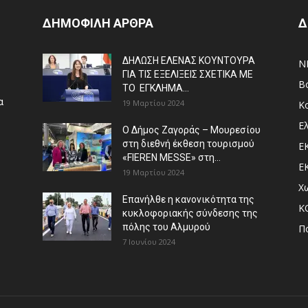
ΔΗΜΟΦΙΛΗ ΑΡΘΡΑ
Δ
ΔΗΛΩΣΗ ΕΛΕΝΑΣ ΚΟΥΝΤΟΥΡΑ
N
ΓΙΑ ΤΙΣ ΕΞΕΛΙΞΕΙΣ ΣΧΕΤΙΚΑ ΜΕ
Β
ΤΟ ΕΓΚΛΗΜΑ...
α
19 Μαρτίου 2024
Κ
Ε
Ο Δήμος Ζαγοράς – Μουρεσίου
στη διεθνή έκθεση τουρισμού
Ε
«FIEREN MESSE» στη...
Ε
19 Μαρτίου 2024
Χ
Επανήλθε η κανονικότητα της
Κ
κυκλοφοριακής σύνδεσης της
πόλης του Αλμυρού
Π
7 Ιουνίου 2024