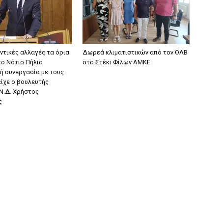
ντικές αλλαγές τα όρια
Δωρεά κλιματιστικών από τον ΟΛΒ
το Νότιο Πήλιο
στο Στέκι Φίλων ΑΜΚΕ
ή συνεργασία με τους
είχε ο βουλευτής
Ν.Δ. Χρήστος
ς