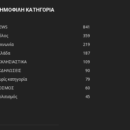
ΗΜΟΦΙΛΗ ΚΑΤΗΓΟΡΙΑ
EWS
841
όλος
359
οινωνία
219
λλάδα
187
ΚΚΛΗΣΙΑΣΤΙΚΑ
109
ΚΔΗΛΩΣΕΙΣ
90
ωρίς κατηγορία
79
ΟΣΜΟΣ
60
ολιτισμός
45