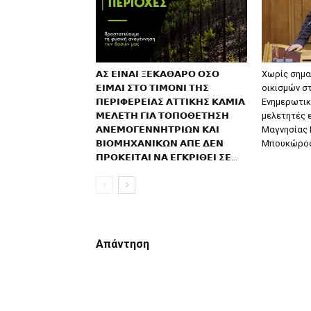
𝝖𝝨 𝝚𝝞𝝢𝝖𝝞 𝝣𝝚𝝟𝝖𝝝𝝖𝝦𝝤 𝝤𝝨𝝤
Χωρίς σημα
𝝚𝝞𝝡𝝖𝝞 𝝨𝝩𝝤 𝝩𝝞𝝡𝝤𝝢𝝞 𝝩𝝜𝝨
οικισμών σ
𝝥𝝚𝝦𝝞𝝫𝝚𝝦𝝚𝝞𝝖𝝨 𝝖𝝩𝝩𝝞𝝟𝝜𝝨 𝝟𝝖𝝡𝝞𝝖
Ενημερωτικ
𝝡𝝚𝝠𝝚𝝩𝝜 𝝘𝝞𝝖 𝝩𝝤𝝥𝝤𝝝𝝚𝝩𝝜𝝨𝝜
μελετητές 
𝝖𝝢𝝚𝝡𝝤𝝘𝝚𝝢𝝢𝝜𝝩𝝦𝝞𝝮𝝢 𝝟𝝖𝝞
Μαγνησίας 
𝝗𝝞𝝤𝝡𝝜𝝬𝝖𝝢𝝞𝝟𝝮𝝢 𝝖𝝥𝝚 𝝙𝝚𝝢
Μπουκώρο
𝝥𝝦𝝤𝝟𝝚𝝞𝝩𝝖𝝞 𝝢𝝖 𝝚𝝘𝝟𝝦𝝞𝝝𝝚𝝞 𝝨𝝚...
Απάντηση