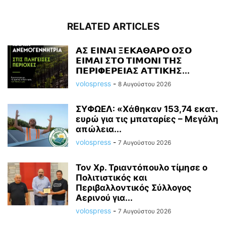
RELATED ARTICLES
𝝖𝝨 𝝚𝝞𝝢𝝖𝝞 𝝣𝝚𝝟𝝖𝝝𝝖𝝦𝝤 𝝤𝝨𝝤
𝝚𝝞𝝡𝝖𝝞 𝝨𝝩𝝤 𝝩𝝞𝝡𝝤𝝢𝝞 𝝩𝝜𝝨
𝝥𝝚𝝦𝝞𝝫𝝚𝝦𝝚𝝞𝝖𝝨 𝝖𝝩𝝩𝝞𝝟𝝜𝝨...
volospress
-
8 Αυγούστου 2026
ΣΥΦΩΕΛ: «Χάθηκαν 153,74 εκατ.
ευρώ για τις μπαταρίες – Μεγάλη
απώλεια...
volospress
-
7 Αυγούστου 2026
Τον Χρ. Τριαντόπουλο τίμησε ο
Πολιτιστικός και
Περιβαλλοντικός Σύλλογος
Αερινού για...
volospress
-
7 Αυγούστου 2026