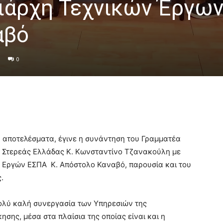
ιάρχη Τεχνικών Έργω
αβό
0
κά αποτελέσματα, έγινε η συνάντηση του Γραμματέα
 Στερεάς Ελλάδας Κ. Κωνσταντίνο Τζανακούλη με
ν Εργών ΕΣΠΑ Κ. Απόστολο Καναβό, παρουσία και του
.
ολύ καλή συνεργασία των Υπηρεσιών της
σης, μέσα στα πλαίσια της οποίας είναι και η