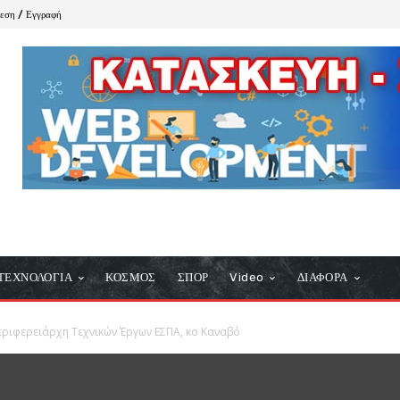
δεση / Εγγραφή
ΤΕΧΝΟΛΟΓΙΑ
ΚΟΣΜΟΣ
ΣΠΟΡ
Video
ΔΙΑΦΟΡΑ
εριφερειάρχη Τεχνικών Έργων ΕΣΠΑ, κο Καναβό