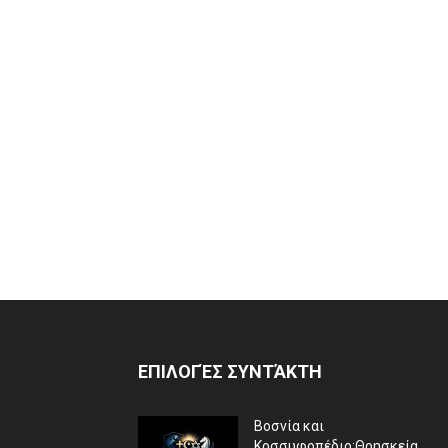
ΕΠΙΛΟΓΈΣ ΣΥΝΤΆΚΤΗ
Βοσνία και
Κοσσυφοπέδιο:Θρησκεία,