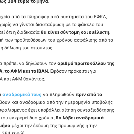
ως 384 ευρώ το μήνα.
οιχεία από τα πληροφοριακά συστήματα του ΕΦΚΑ,
χωρίς να γίνεται διασταύρωση με το φάκελο του
ί ότι η διαδικασία
θα είναι σύντομη και ευέλικτη
.
ομή των προϋποθέσεων του χρόνου ασφάλισης από τα
η δήλωση του αιτούντος.
θα πρέπει να δηλώσουν τον
αριθμό πρωτοκόλλου της
, το ΑΦΜ και το ΙΒΑΝ.
Εφόσον πρόκειται για
Α και ΑΦΜ θανόντος.
τα
αναδρομικά τους
να πληρωθούν
πριν από το
άβουν και αναδρομικά από την ημερομηνία υποβολής
ασφαλισμένος έχει υποβάλλει αίτηση συνταξιοδότησης
 του εκκρεμεί δυο χρόνια,
θα λάβει αναδρομικά
 μήνα
μέχρι την έκδοση της προσωρινής ή την
ι 384 ευρώ).