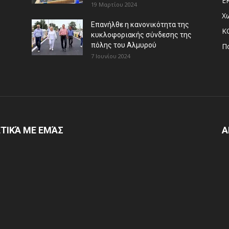
Ε
19 Μαρτίου 2024
Χ
Επανήλθε η κανονικότητα της
Κ
κυκλοφοριακής σύνδεσης της
πόλης του Αλμυρού
Π
7 Ιουνίου 2024
ΤΙΚΆ ΜΕ ΕΜΆΣ
Α