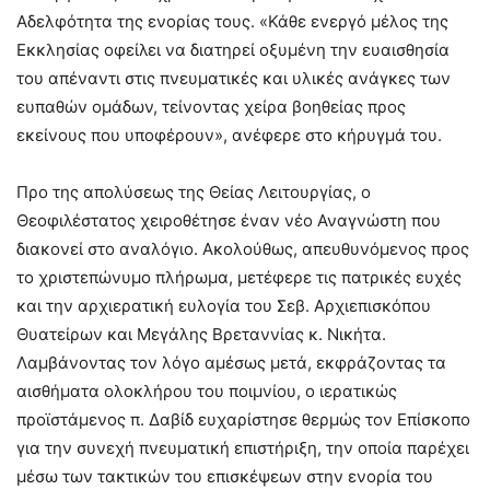
Αδελφότητα της ενορίας τους. «Κάθε ενεργό μέλος της
Εκκλησίας οφείλει να διατηρεί οξυμένη την ευαισθησία
του απέναντι στις πνευματικές και υλικές ανάγκες των
ευπαθών ομάδων, τείνοντας χείρα βοηθείας προς
εκείνους που υποφέρουν», ανέφερε στο κήρυγμά του.
Προ της απολύσεως της Θείας Λειτουργίας, ο
Θεοφιλέστατος χειροθέτησε έναν νέο Αναγνώστη που
διακονεί στο αναλόγιο. Ακολούθως, απευθυνόμενος προς
το χριστεπώνυμο πλήρωμα, μετέφερε τις πατρικές ευχές
και την αρχιερατική ευλογία του Σεβ. Αρχιεπισκόπου
Θυατείρων και Μεγάλης Βρεταννίας κ. Νικήτα.
Λαμβάνοντας τον λόγο αμέσως μετά, εκφράζοντας τα
αισθήματα ολοκλήρου του ποιμνίου, ο ιερατικώς
προϊστάμενος π. Δαβίδ ευχαρίστησε θερμώς τον Επίσκοπο
για την συνεχή πνευματική επιστήριξη, την οποία παρέχει
μέσω των τακτικών του επισκέψεων στην ενορία του