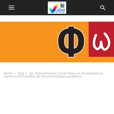
Home
Tags
Χρ. Τριαντόπουλος: Συνάντηση και συνεργασία με
αγρότες στα Κανάλια για την καλλιέργεια αμυγδάλου