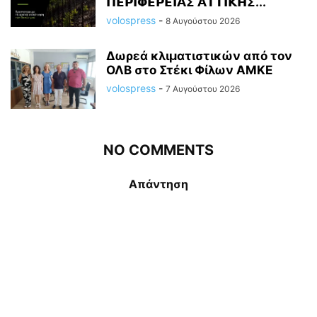
𝝥𝝚𝝦𝝞𝝫𝝚𝝦𝝚𝝞𝝖𝝨 𝝖𝝩𝝩𝝞𝝟𝝜𝝨...
volospress
-
8 Αυγούστου 2026
Δωρεά κλιματιστικών από τον
ΟΛΒ στο Στέκι Φίλων ΑΜΚΕ
volospress
-
7 Αυγούστου 2026
NO COMMENTS
Απάντηση