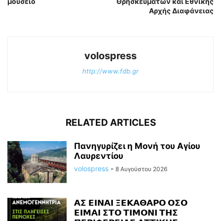
μουσείο
Θρησκευμάτων και Εθνικής
Αρχής Διαφάνειας
volospress
http://www.fdb.gr
RELATED ARTICLES
Πανηγυρίζει η Μονή του Αγίου
Λαυρεντίου
volospress
-
8 Αυγούστου 2026
𝝖𝝨 𝝚𝝞𝝢𝝖𝝞 𝝣𝝚𝝟𝝖𝝝𝝖𝝦𝝤 𝝤𝝨𝝤
𝝚𝝞𝝡𝝖𝝞 𝝨𝝩𝝤 𝝩𝝞𝝡𝝤𝝢𝝞 𝝩𝝜𝝨