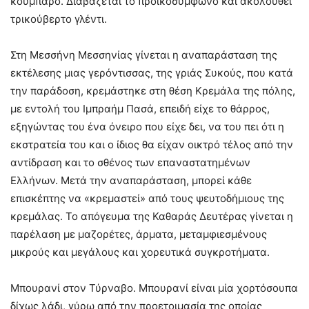
κουμπάρο. Διαβάζεται το προικοσύμφωνο και ακολουθεί
τρικούβερτο γλέντι.
Στη Μεσσήνη Μεσσηνίας γίνεται η αναπαράσταση της
εκτέλεσης μιας γερόντισσας, της γριάς Συκούς, που κατά
την παράδοση, κρεμάστηκε στη θέση Κρεμάλα της πόλης,
με εντολή του Ιμπραήμ Πασά, επειδή είχε το θάρρος,
εξηγώντας του ένα όνειρο που είχε δει, να του πει ότι η
εκστρατεία του και ο ίδιος θα είχαν οικτρό τέλος από την
αντίδραση και το σθένος των επαναστατημένων
Ελλήνων. Μετά την αναπαράσταση, μπορεί κάθε
επισκέπτης να «κρεμαστεί» από τους ψευτοδήμιους της
κρεμάλας. Το απόγευμα της Καθαράς Δευτέρας γίνεται η
παρέλαση με μαζορέτες, άρματα, μεταμφιεσμένους
μικρούς και μεγάλους και χορευτικά συγκροτήματα.
Μπουρανί στον Τύρναβο. Μπουρανί είναι μία χορτόσουπα
δίχως λάδι, γύρω από την προετοιμασία της οποίας