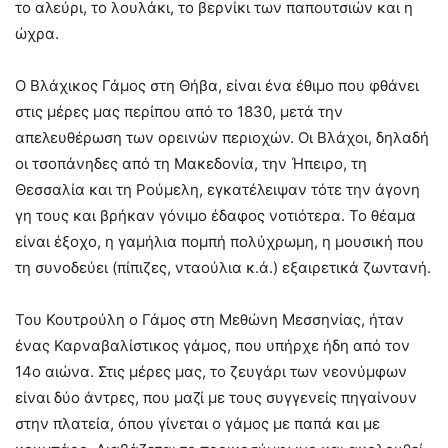
το αλεύρι, το λουλάκι, το βερνίκι των παπουτσιών και η
ώχρα.
Ο Βλάχικος Γάμος στη Θήβα, είναι ένα έθιμο που φθάνει
στις μέρες μας περίπου από το 1830, μετά την
απελευθέρωση των ορεινών περιοχών. Οι Βλάχοι, δηλαδή
οι τσοπάνηδες από τη Μακεδονία, την Ήπειρο, τη
Θεσσαλία και τη Ρούμελη, εγκατέλειψαν τότε την άγονη
γη τους και βρήκαν γόνιμο έδαφος νοτιότερα. Το θέαμα
είναι έξοχο, η γαμήλια πομπή πολύχρωμη, η μουσική που
τη συνοδεύει (πίπιζες, νταούλια κ.ά.) εξαιρετικά ζωντανή.
Του Κουτρούλη ο Γάμος στη Μεθώνη Μεσσηνίας, ήταν
ένας Καρναβαλίστικος γάμος, που υπήρχε ήδη από τον
14ο αιώνα. Στις μέρες μας, το ζευγάρι των νεονύμφων
είναι δύο άντρες, που μαζί με τους συγγενείς πηγαίνουν
στην πλατεία, όπου γίνεται ο γάμος με παπά και με