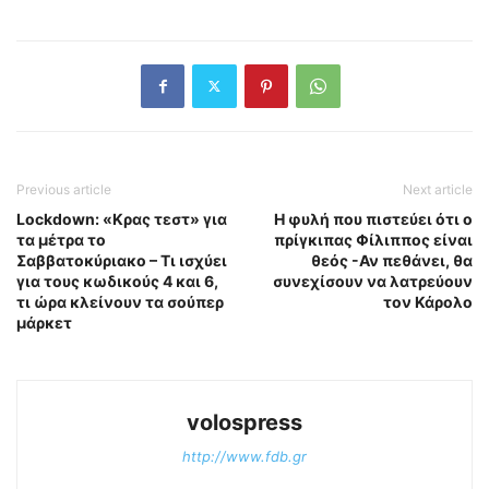
Previous article
Next article
Lockdown: «Κρας τεστ» για
Η φυλή που πιστεύει ότι ο
τα μέτρα το
πρίγκιπας Φίλιππος είναι
Σαββατοκύριακο – Τι ισχύει
θεός -Αν πεθάνει, θα
για τους κωδικούς 4 και 6,
συνεχίσουν να λατρεύουν
τι ώρα κλείνουν τα σούπερ
τον Κάρολο
μάρκετ
volospress
http://www.fdb.gr