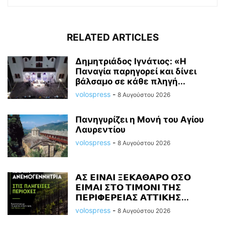
RELATED ARTICLES
Δημητριάδος Ιγνάτιος: «Η
Παναγία παρηγορεί και δίνει
βάλσαμο σε κάθε πληγή...
volospress
-
8 Αυγούστου 2026
Πανηγυρίζει η Μονή του Αγίου
Λαυρεντίου
volospress
-
8 Αυγούστου 2026
𝝖𝝨 𝝚𝝞𝝢𝝖𝝞 𝝣𝝚𝝟𝝖𝝝𝝖𝝦𝝤 𝝤𝝨𝝤
𝝚𝝞𝝡𝝖𝝞 𝝨𝝩𝝤 𝝩𝝞𝝡𝝤𝝢𝝞 𝝩𝝜𝝨
𝝥𝝚𝝦𝝞𝝫𝝚𝝦𝝚𝝞𝝖𝝨 𝝖𝝩𝝩𝝞𝝟𝝜𝝨...
volospress
-
8 Αυγούστου 2026