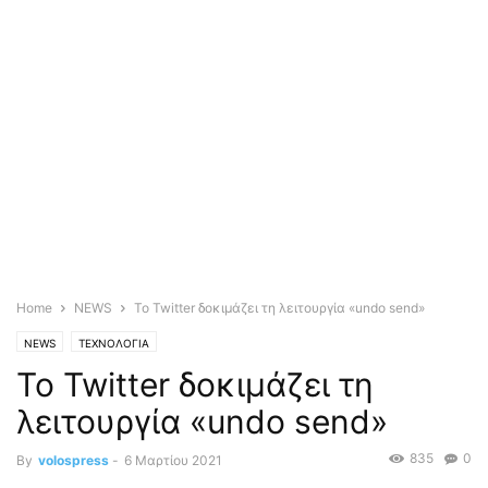
Home
NEWS
Το Twitter δοκιμάζει τη λειτουργία «undo send»
NEWS
ΤΕΧΝΟΛΟΓΙΑ
Το Twitter δοκιμάζει τη
λειτουργία «undo send»
835
0
By
volospress
-
6 Μαρτίου 2021