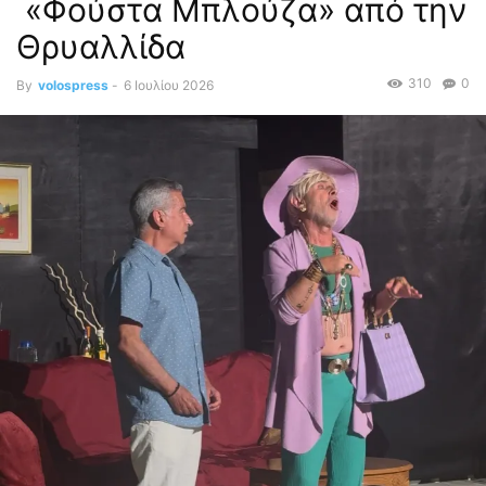
«Φούστα Μπλούζα» από την
Θρυαλλίδα
310
0
By
volospress
-
6 Ιουλίου 2026