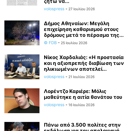
ζητώ να...
volospress
-
27 Ιουλίου 2026
Δήμος Αθηναίων: Μεγάλη
επιχείρηση καθαρισμού στους
δρόμους μετά το πέρασμα της...
© FDB
-
25 Ιουλίου 2026
Νίκος Χαρδαλιάς: «Η προστασία
και η αξιοπρεπής διαβίωση των
ηλικιωμένων αποτελεί...
volospress
-
21 Ιουλίου 2026
Λορέντζο Καριέρε: Μόλις
μαθεύτηκε η αιτία θανάτου του
volospress
-
16 Ιουλίου 2026
Πάνω από 3.500 πολίτες στην
εκδήλωση για τον απολογισμό