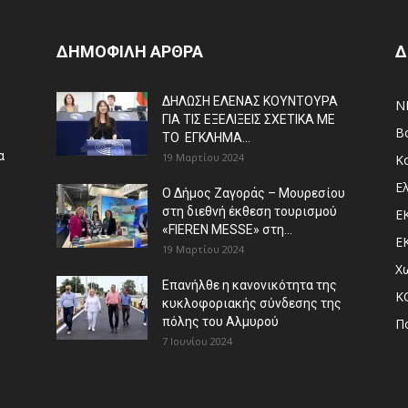
ΔΗΜΟΦΙΛΗ ΑΡΘΡΑ
Δ
ΔΗΛΩΣΗ ΕΛΕΝΑΣ ΚΟΥΝΤΟΥΡΑ
N
ΓΙΑ ΤΙΣ ΕΞΕΛΙΞΕΙΣ ΣΧΕΤΙΚΑ ΜΕ
Β
ΤΟ ΕΓΚΛΗΜΑ...
α
19 Μαρτίου 2024
Κ
Ε
Ο Δήμος Ζαγοράς – Μουρεσίου
στη διεθνή έκθεση τουρισμού
Ε
«FIEREN MESSE» στη...
Ε
19 Μαρτίου 2024
Χ
Επανήλθε η κανονικότητα της
Κ
κυκλοφοριακής σύνδεσης της
πόλης του Αλμυρού
Π
7 Ιουνίου 2024