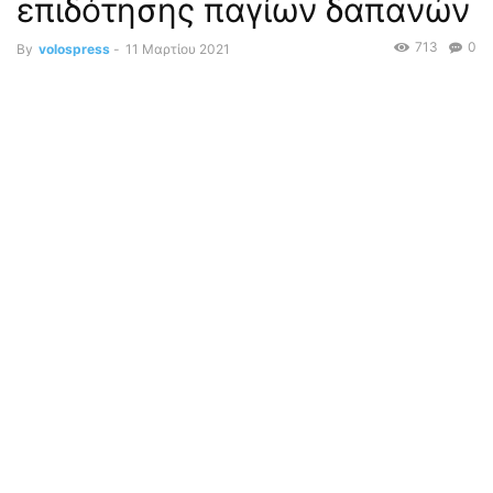
επιδότησης παγίων δαπανών
713
0
By
volospress
-
11 Μαρτίου 2021