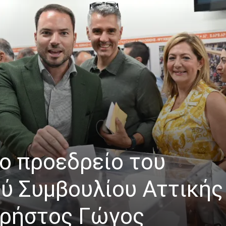
έο προεδρείο του
ύ Συμβουλίου Αττικής
Χρήστος Γώγος