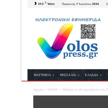
C
29.2
Volos
Παρασκευή, 7 Αυγούστου, 2026
Σ
ΜΑΓΝΗΣΙΑ
ΘΕΣΣΑΛΙΑ
ΕΛΛΑΔΑ
Αρχική
ΑΘΗΝΑ
Εξελέγη το νέο προεδρείο του 