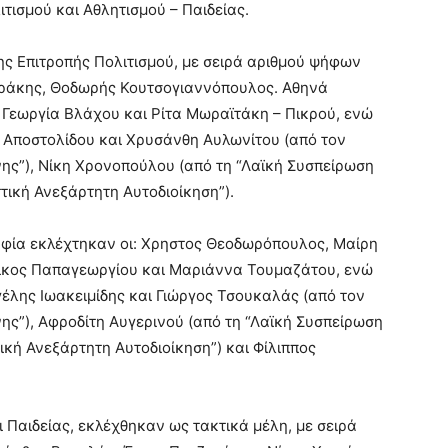
ισμού και Αθλητισμού – Παιδείας.
ης Επιτροπής Πολιτισμού, με σειρά αριθμού ψήφων
υράκης, Θοδωρής Κουτσογιαννόπουλος. Αθηνά
Γεωργία Βλάχου και Ρίτα Μωραϊτάκη – Πικρού, ενώ
η Αποστολίδου και Χρυσάνθη Αυλωνίτου (από τον
νης”), Νίκη Χρονοπούλου (από τη “Λαϊκή Συσπείρωση
ττική Ανεξάρτητη Αυτοδιοίκηση”).
φία εκλέχτηκαν οι: Χρηστος Θεοδωρόπουλος, Μαίρη
ίκος Παπαγεωργίου και Μαριάννα Τουμαζάτου, ενώ
γέλης Ιωακειμίδης και Γιώργος Τσουκαλάς (από τον
ης”), Αφροδίτη Αυγερινού (από τη “Λαϊκή Συσπείρωση
τική Ανεξάρτητη Αυτοδιοίκηση”) και Φίλιππος
 Παιδείας, εκλέχθηκαν ως τακτικά μέλη, με σειρά