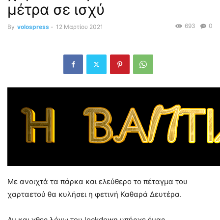
μέτρα σε ισχύ
693
0
By
volospress
-
12 Μαρτίου 2021
Με ανοιχτά τα πάρκα και ελεύθερο το πέταγμα του
χαρταετού θα κυλήσει η φετινή Καθαρά Δευτέρα.
Αν και χθες λόγω του lockdown υπήρχε ένας