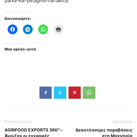
parka-kai-petagma-hartaetoy
Κοινοποιήστε:
Μου αρέσει αυτό:
Previous article
Next article
AGRIFOOD EXPORTS 360° –
Δεκατέσσερις παραβάσεις
Άνοιξαν οι εγγραφές
στη Μαγνησία