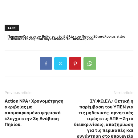
TAGS
Παρουσιάζεται στον Βόλο το νέο βιβλίο του Πάνου Σόμπολου με τίτλο
«Γυναικοκτονίες που συγκλόνισαν το Πανελλήνιο»
Previous article
Next article
Action NPA : Χρονομέτρηση
ΣΥ.ΦΩ.ΕΛ.: Θετική η
ακριβείας με
παρέμβαση του ΥΠΕΝ για
απομακρυσμένο ψηφιακό
τις μηδενικές-αρνητικές
έλεγχο στην 3η Ανάβαση
τιμές στις ΑΠΕ – Ζητά
Πηλίου.
διευκρινίσεις, αποζημίωση
για τις περικοπές και
συνάντηση στο υπουργείο