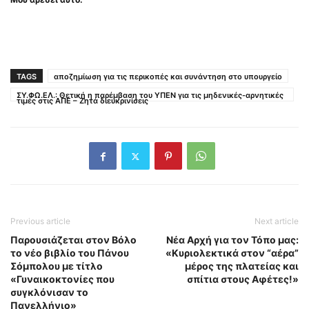
TAGS
αποζημίωση για τις περικοπές και συνάντηση στο υπουργείο
ΣΥ.ΦΩ.ΕΛ.: Θετική η παρέμβαση του ΥΠΕΝ για τις μηδενικές-αρνητικές
τιμές στις ΑΠΕ – Ζητά διευκρινίσεις
Previous article
Next article
Παρουσιάζεται στον Βόλο
Νέα Αρχή για τον Τόπο μας:
το νέο βιβλίο του Πάνου
«Κυριολεκτικά στον “αέρα”
Σόμπολου με τίτλο
μέρος της πλατείας και
«Γυναικοκτονίες που
σπίτια στους Αφέτες!»
συγκλόνισαν το
Πανελλήνιο»