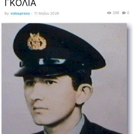
ΓΚΟΛΙΑ
268
0
By
volospress
-
11 Μαΐου 2026