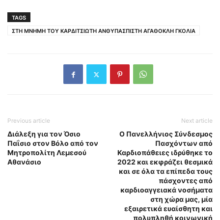
TAGS
ΣΤΗ ΜΝΗΜΗ ΤOY ΚΑΡΔΙΤΣΙΩΤΗ ΑΝΘΥΠΑΣΠΙΣΤΗ ΑΓΑΘΟΚΛΗ ΓΚΟΛΙΑ
Previous article
Next article
Διάλεξη για τον Όσιο
Ο Πανελλήνιος Σύνδεσμος
Παΐσιο στον Βόλο από τον
Πασχόντων από
Μητροπολίτη Λεμεσού
Καρδιοπάθειες ιδρύθηκε το
Αθανάσιο
2022 και εκφράζει θεσμικά
και σε όλα τα επίπεδα τους
πάσχοντες από
καρδιοαγγειακά νοσήματα
στη χώρα μας, μία
εξαιρετικά ευαίσθητη και
πολυπληθή κοινωνική