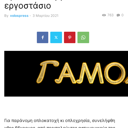
εργοστάσιο
763
0
By
volospress
-
3 Μαρτίου 2021
Για παράνομη οπλοκατοχή κι οπλοχρησία, συνελήφθη
χθες 66χρονος, από περιπολούντες αστυνομικούς της