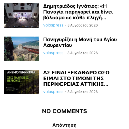
Δημητριάδος Ιγνάτιος: «Η
Παναγία παρηγορεί και δίνει
βάλσαμο σε κάθε πληγή...
volospress
-
8 Αυγούστου 2026
Πανηγυρίζει η Μονή του Αγίου
Λαυρεντίου
volospress
-
8 Αυγούστου 2026
𝝖𝝨 𝝚𝝞𝝢𝝖𝝞 𝝣𝝚𝝟𝝖𝝝𝝖𝝦𝝤 𝝤𝝨𝝤
𝝚𝝞𝝡𝝖𝝞 𝝨𝝩𝝤 𝝩𝝞𝝡𝝤𝝢𝝞 𝝩𝝜𝝨
𝝥𝝚𝝦𝝞𝝫𝝚𝝦𝝚𝝞𝝖𝝨 𝝖𝝩𝝩𝝞𝝟𝝜𝝨...
volospress
-
8 Αυγούστου 2026
NO COMMENTS
Απάντηση